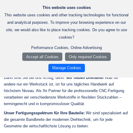
Jetzt bewerben!
+49 7940 9200-0
Dornäckerweg 5, 74653 Künzelsau
This website uses cookies
This website uses cookies and other tracking technologies for functional
and analytical purposes. To improve your browsing experience on our
site, we would also like to place tracking cookies. Do you agree to use
Startseite
Lohnfertigung
CNC Drehteile
cookies?
CNC Drehteile
Performance Cookies, Online Advertising
Accept all Cookies
Only required Cookies
CNC Drehteile nach Maß - Professionelle Lohnfertigung von P+V!
Manage Cookies
Sie suchen eine CNC-Dreherei, die Ihre Anforderungen präzise erfüllt?
Dann sind Sie bei uns richtig, denn:
Wir lieben Drehteile!
Was für
andere nur ein Werkstück ist, ist für uns tägliches Handwerk auf
höchstem Niveau. Als Ihr Partner für die professionelle CNC-Fertigung
verarbeiten wir verschiedenste Werkstoffe in flexiblen Stückzahlen –
termingerecht und in kompromissloser Qualität.
Unser Fertigungsspektrum für Ihre Bauteile:
Wir sind spezialisiert auf
die gesamte Bandbreite der modernen Drehtechnik, um für jede
Geometrie die wirtschaftlichste Lösung zu bieten: