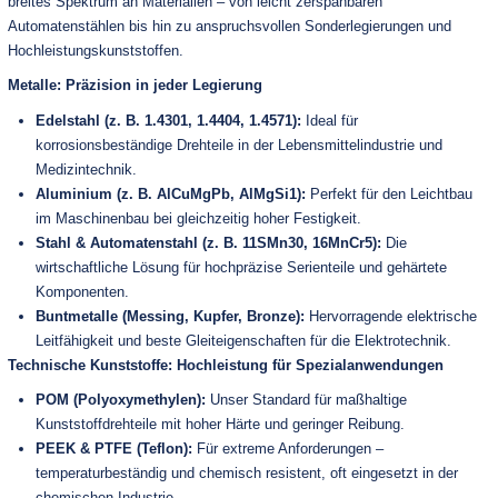
breites Spektrum an Materialien – von leicht zerspanbaren
Automatenstählen bis hin zu anspruchsvollen Sonderlegierungen und
Hochleistungskunststoffen.
Metalle: Präzision in jeder Legierung
Edelstahl (z. B. 1.4301, 1.4404, 1.4571):
Ideal für
korrosionsbeständige Drehteile in der Lebensmittelindustrie und
Medizintechnik.
Aluminium (z. B. AlCuMgPb, AlMgSi1):
Perfekt für den Leichtbau
im Maschinenbau bei gleichzeitig hoher Festigkeit.
Stahl & Automatenstahl (z. B. 11SMn30, 16MnCr5):
Die
wirtschaftliche Lösung für hochpräzise Serienteile und gehärtete
Komponenten.
Buntmetalle (Messing, Kupfer, Bronze):
Hervorragende elektrische
Leitfähigkeit und beste Gleiteigenschaften für die Elektrotechnik.
Technische Kunststoffe: Hochleistung für Spezialanwendungen
POM (Polyoxymethylen):
Unser Standard für maßhaltige
Kunststoffdrehteile mit hoher Härte und geringer Reibung.
PEEK & PTFE (Teflon):
Für extreme Anforderungen –
temperaturbeständig und chemisch resistent, oft eingesetzt in der
chemischen Industrie.