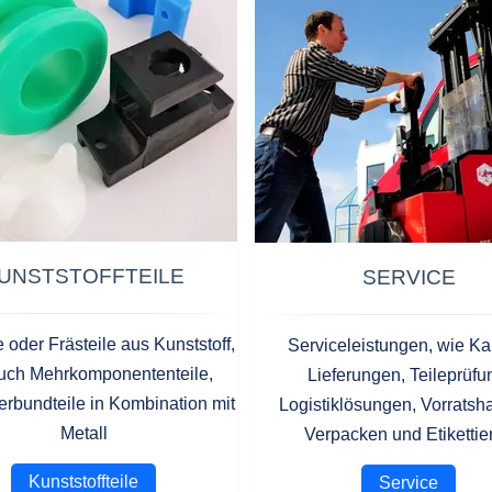
UNSTSTOFFTEILE
SERVICE
e oder Frästeile aus Kunststoff,
Serviceleistungen, wie K
uch Mehrkomponententeile,
Lieferungen, Teileprüfu
bundteile in Kombination mit
Logistiklösungen, Vorratsha
Metall
Verpacken und Etikettie
Kunststoffteile
Service