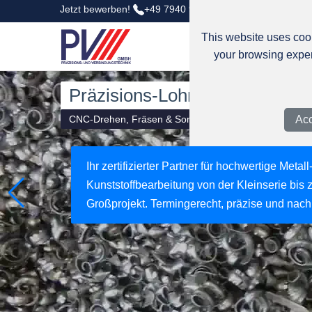
Jetzt bewerben!
+49 7940 9200-0
Dornäckerweg 5,
This website uses cook
your browsing exper
Unsere Kompetenzen in der C
Acc
Alles aus einer Hand!
Wirtschaftliche Herstellung und Beschaffung
Disposition und Qualitätssicherung, Produkt
Belieferung (KANBAN etc.) und C-Teile Man