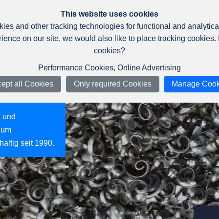
 74653 Künzelsau
This website uses cookies
ies and other tracking technologies for functional and analytic
Lohnfertigung
To
Home
ience on our site, we would also like to place tracking cookies.
cookies?
NC-Bearbeitung
Performance Cookies, Online Advertising
ept all Cookies
Only required Cookies
Manage Cook
 sowie Montage,
ionsnahe
agement