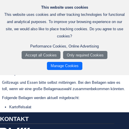
Jetzt bewerben!
+49 7940 9200-0
Dornäckerweg 5, 74653 Künzelsau
This website uses cookies
This website uses cookies and other tracking technologies for functional
and analytical purposes. To improve your browsing experience on our
site, we would also like to place tracking cookies. Do you agree to use
Startseite
Page
TCI Event 25.07.2025
cookies?
TCI Event 25.07.2025
Performance Cookies, Online Advertising
Accept all Cookies
Only required Cookies
Am 25.07.2025 gilt Selbstverpflegung.
Manage Cookies
Getränke aus dem Automaten stehen bereit, ebenso wird eine
Grillmöglichkeit bereit stehen.
Grillzeugs und Essen bitte selbst mitbringen. Bei den Beilagen wäre es
toll, wenn wir eine große Beilagenauswahl zusammenbekommen könnten.
Folgende Beilagen werden aktuell mitgebracht:
Kartoffelsalat
KONTAKT